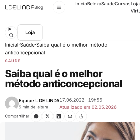
Início
Beleza
Saúde
Cursos
Loja
Menu
Blog
Virt
Loja
Inicial
·
Saúde
·
Saiba qual é o melhor método
anticoncepcional
SAÚDE
Saiba qual é o melhor
método anticoncepcional
17.06.2022 · 19h56
Equipe L DE LINDA
Atualizado em 02.05.2026
5 min de leitura
Compartilhar