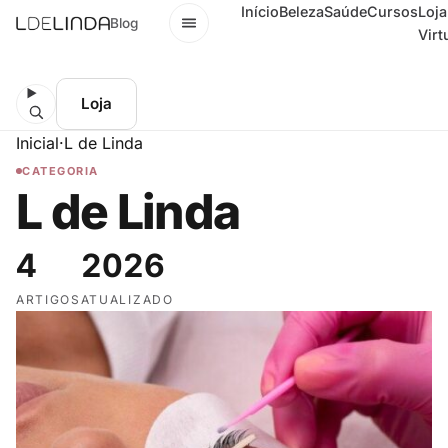
Início
Beleza
Saúde
Cursos
Loja
Menu
Blog
Virt
Loja
Inicial
·
L de Linda
CATEGORIA
L de Linda
4
2026
ARTIGOS
ATUALIZADO