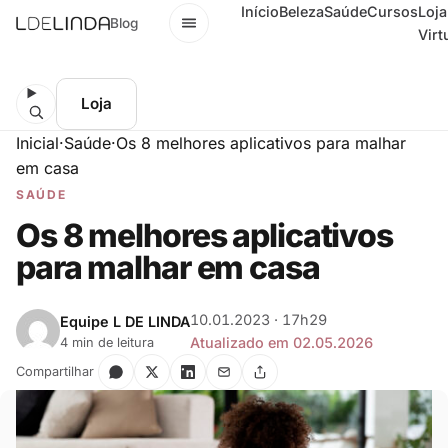
Início
Beleza
Saúde
Cursos
Loja
Menu
Blog
Virt
Loja
Inicial
·
Saúde
·
Os 8 melhores aplicativos para malhar
em casa
SAÚDE
Os 8 melhores aplicativos
para malhar em casa
10.01.2023 · 17h29
Equipe L DE LINDA
Atualizado em 02.05.2026
4 min de leitura
Compartilhar