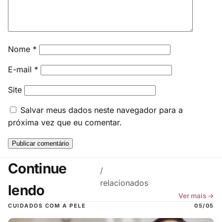
Nome
*
E-mail
*
Site
Salvar meus dados neste navegador para a
próxima vez que eu comentar.
Continue
/
relacionados
lendo
Ver mais →
CUIDADOS COM A PELE
05/05