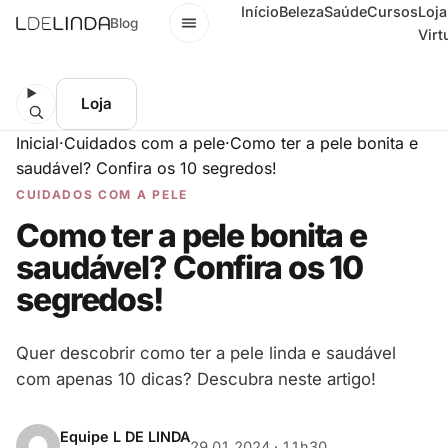
Início
Beleza
Saúde
Cursos
Loja
Menu
Blog
Virt
Loja
Inicial
·
Cuidados com a pele
·
Como ter a pele bonita e
saudável? Confira os 10 segredos!
CUIDADOS COM A PELE
Como ter a pele bonita e
saudável? Confira os 10
segredos!
Quer descobrir como ter a pele linda e saudável
com apenas 10 dicas? Descubra neste artigo!
Equipe L DE LINDA
29.01.2024 · 11h30