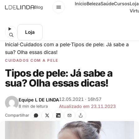
Início
Beleza
Saúde
Cursos
Loja
Menu
Blog
Virt
Loja
Inicial
·
Cuidados com a pele
·
Tipos de pele: Já sabe a
sua? Olha essas dicas!
CUIDADOS COM A PELE
Tipos de pele: Já sabe a
sua? Olha essas dicas!
12.05.2021 · 16h57
Equipe L DE LINDA
Atualizado em 23.11.2023
8 min de leitura
Compartilhar