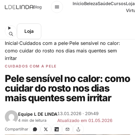
Início
Beleza
Saúde
Cursos
Loja
Menu
Blog
Virt
Loja
Inicial
·
Cuidados com a pele
·
Pele sensível no calor:
como cuidar do rosto nos dias mais quentes sem
irritar
CUIDADOS COM A PELE
Pele sensível no calor: como
cuidar do rosto nos dias
mais quentes sem irritar
13.01.2026 · 20h49
Equipe L DE LINDA
Atualizado em 01.05.2026
4 min de leitura
Compartilhar