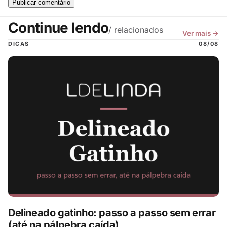
Continue lendo
/ relacionados
Ver mais →
DICAS
08/08
Delineado gatinho: passo a passo sem errar
(até na pálpebra caída)