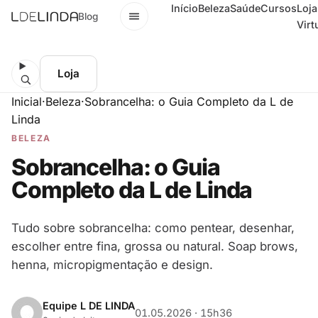
Início
Beleza
Saúde
Cursos
Loja
Menu
Blog
Virt
Loja
Inicial
·
Beleza
·
Sobrancelha: o Guia Completo da L de
Linda
BELEZA
Sobrancelha: o Guia
Completo da L de Linda
Tudo sobre sobrancelha: como pentear, desenhar,
escolher entre fina, grossa ou natural. Soap brows,
henna, micropigmentação e design.
Equipe L DE LINDA
01.05.2026 · 15h36