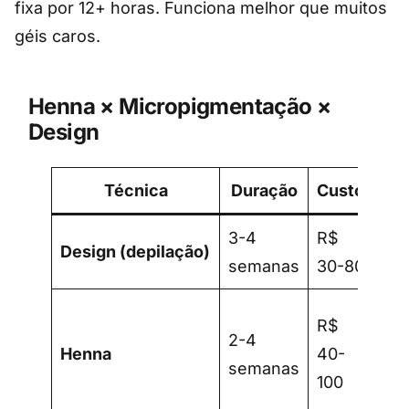
fixa por 12+ horas. Funciona melhor que muitos
géis caros.
Henna × Micropigmentação ×
Design
Técnica
Duração
Custo
3-4
R$
Ma
Design (depilação)
semanas
30-80
for
Qu
R$
2-4
sob
Henna
40-
semanas
che
100
tem