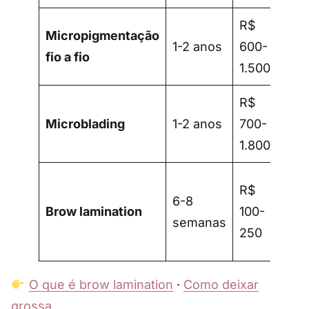
R$
Fal
Micropigmentação
1-2 anos
600-
per
fio a fio
1.500
def
R$
Asp
Microblading
1-2 anos
700-
nat
1.800
mic
Qu
R$
6-8
sob
Brow lamination
100-
semanas
pe
250
pe
O que é brow lamination
·
Como deixar
grossa