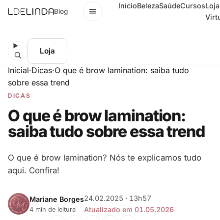
Início
Beleza
Saúde
Cursos
Loja
Menu
Blog
Virt
Loja
Inicial
·
Dicas
·
O que é brow lamination: saiba tudo
sobre essa trend
DICAS
O que é brow lamination:
saiba tudo sobre essa trend
O que é brow lamination? Nós te explicamos tudo
aqui. Confira!
24.02.2025 · 13h57
Mariane Borges
Atualizado em 01.05.2026
4 min de leitura