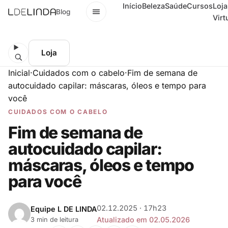
Início
Beleza
Saúde
Cursos
Loja
Menu
Blog
Virt
Loja
Inicial
·
Cuidados com o cabelo
·
Fim de semana de
autocuidado capilar: máscaras, óleos e tempo para
você
CUIDADOS COM O CABELO
Fim de semana de
autocuidado capilar:
máscaras, óleos e tempo
para você
02.12.2025 · 17h23
Equipe L DE LINDA
Atualizado em 02.05.2026
3 min de leitura