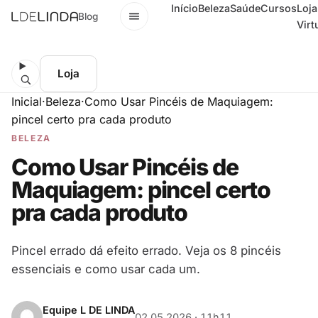
Início
Beleza
Saúde
Cursos
Loja
Menu
Blog
Virt
Loja
Inicial
·
Beleza
·
Como Usar Pincéis de Maquiagem:
pincel certo pra cada produto
BELEZA
Como Usar Pincéis de
Maquiagem: pincel certo
pra cada produto
Pincel errado dá efeito errado. Veja os 8 pincéis
essenciais e como usar cada um.
Equipe L DE LINDA
02.05.2026 · 11h11