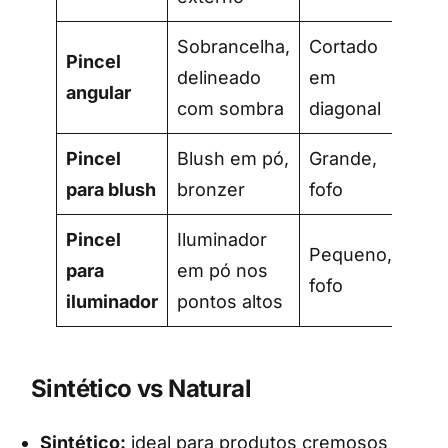
Sobrancelha,
Cortado
Pincel
delineado
em
angular
com sombra
diagonal
Pincel
Blush em pó,
Grande,
para blush
bronzer
fofo
Pincel
Iluminador
Pequeno,
para
em pó nos
fofo
iluminador
pontos altos
Sintético vs Natural
Sintético:
ideal para produtos cremosos