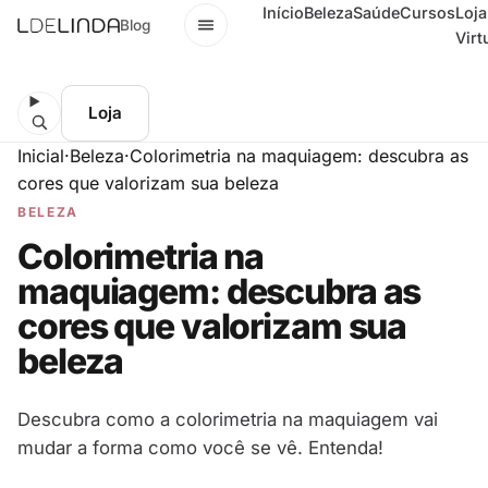
Início
Beleza
Saúde
Cursos
Loja
Menu
Blog
Virt
Loja
Inicial
·
Beleza
·
Colorimetria na maquiagem: descubra as
cores que valorizam sua beleza
BELEZA
Colorimetria na
maquiagem: descubra as
cores que valorizam sua
beleza
Descubra como a colorimetria na maquiagem vai
mudar a forma como você se vê. Entenda!