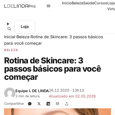
Início
Beleza
Saúde
Cursos
Loja
Menu
Blog
Virt
Loja
Inicial
·
Beleza
·
Rotina de Skincare: 3 passos básicos
para você começar
BELEZA
Rotina de Skincare: 3
passos básicos para você
começar
26.12.2020 · 13h13
Equipe L DE LINDA
Atualizado em 02.05.2026
3 min de leitura
Compartilhar