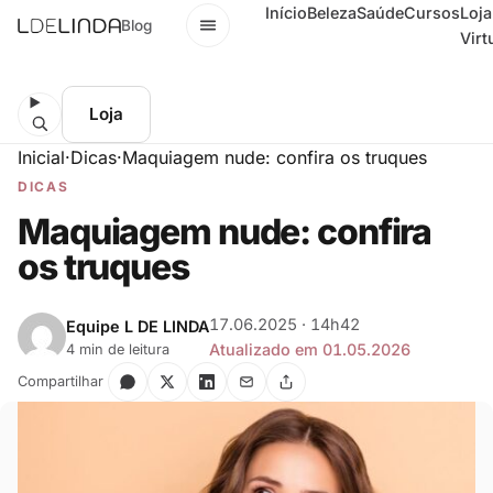
Início
Beleza
Saúde
Cursos
Loja
Menu
Blog
Virt
Loja
Inicial
·
Dicas
·
Maquiagem nude: confira os truques
DICAS
Maquiagem nude: confira
os truques
17.06.2025 · 14h42
Equipe L DE LINDA
Atualizado em 01.05.2026
4 min de leitura
Compartilhar